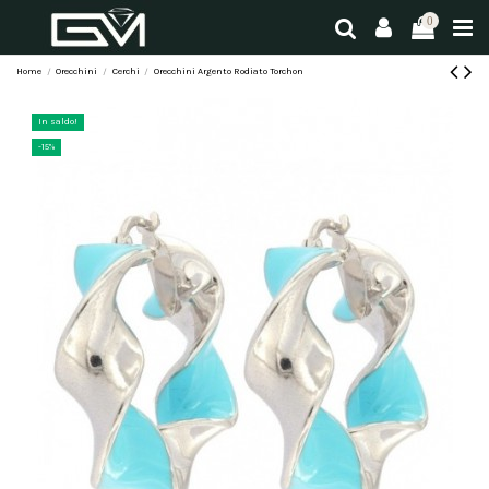
0
Home
Orecchini
Cerchi
Orecchini Argento Rodiato Torchon
In saldo!
-15%