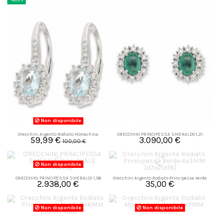
-40,01%
Non disponibile
Orecchini Argento Rodiato Monachina
ORECCHINI PRINCIPESSA SMERALDO 1,21
59,99 €
3.090,00 €
Celeste 6x4MM
OVALE
100,00 €
Non disponibile
ORECCHINI PRINCIPESSA SMERALDI 1,96
Orecchini Argento Rodiato Principessa Verde
2.938,00 €
35,00 €
OVALE
4x3MM
Non disponibile
Non disponibile