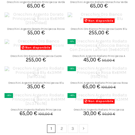
Orecchini Argento Rodiato Principessa Verde
Orecchini Argento Rodiato Monachina Verde
65,00 €
65,00 €
8x6MM
9x7MM
Non disponibile
Orecchini Argento Dorato Principessa Rossa
Orecchini Oro Bianco Principessa Cuore Blu
55,00 €
255,00 €
8x6MM
-10%
Non disponibile
Orecchini Oro Bianco Principessa Cuore
Orecchini Argento Rodiato Principessa A
255,00 €
45,00 €
ZIrconi Viola
Goccia Bianca Con Zirconi Laterali
50,00 €
-35%
Orecchini Argento Rodiato Principessa Blu
Orecchini Argento Rodiato Principessa Rosa
35,00 €
65,00 €
4x3MM
8x6MM
100,00 €
-35%
-40%
Non disponibile
Orecchini Argento Rodiato Principessa
Orecchini Argento Rodiato Principessa
65,00 €
30,00 €
Bianca 8x6MM
Bianca 4x3MM
100,00 €
50,00 €
1
2
3