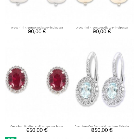
Orecchini Argento Rodiato Principessa
Orecchini Argento Rodiato Principessa
90,00 €
90,00 €
Rossa Perla Bianca
Celeste Perl
Orecchini Oro Bianco Principessa Rossa
Orecchini Oro Bianco Monachina Celeste
650,00 €
850,00 €
8x6MM
Zirconi Bia