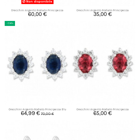
Non disponibile
Orecchini Argento Rodiato Principessa
Orecchini Argento Rodiato Principessa
60,00 €
35,00 €
Monachina
Arancione 4x3MM
-7,16%
Orecchini Argento Rodiato Principessa Blu
Orecchini Argento Rodiato Principessa
64,99 €
65,00 €
8x6MM
Rosso 8x6MM
70,00 €