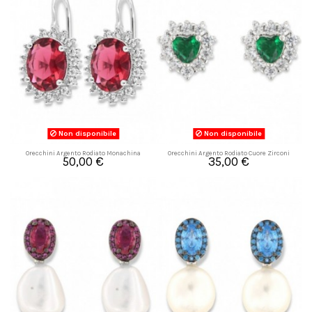
Non disponibile
Non disponibile
Orecchini Argento Rodiato Monachina
Orecchini Argento Rodiato Cuore Zirconi
50,00 €
35,00 €
Principessa Rossa 9x7
Verdi Bianchi