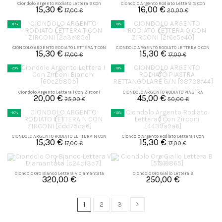
Ciondolo Argento Rodiato Lettera B Con
Ciondolo Argento Rodiato Lettera S Con
15,30 €
16,00 €
Zirconi
Zirconi
17,00 €
20,00 €
-10%
-10%
CIONDOLO ARGENTO RODIATO LETTERA T CON
CIONDOLO ARGENTO RODIATO LETTERA O CON
15,30 €
15,30 €
ZIRCONI
ZIRCONI
17,00 €
17,00 €
-20%
-10%
Ciondolo Argento Lettera I Con Zirconi
CIONDOLO ARGENTO RODIATO PIASTRA
20,00 €
45,00 €
Bianchi
RETTANGOLARE G/N
25,00 €
50,00 €
-10%
-10%
CIONDOLO ARGENTO RODIATO LETTERA N CON
Ciondolo Argento Rodiato Lettera I Con
15,30 €
15,30 €
ZIRCONI
Zirconi
17,00 €
17,00 €
Ciondolo Oro Bianco Lettera V Diamantata
Ciondolo Oro Giallo Lettera B
320,00 €
250,00 €
1
2
3