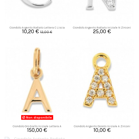
Ciondolo Argento Rodiato Lettera C Liscia
Ciondolo Argento Rodiato Iniziale N ZIrconi
10,20 €
25,00 €
Bianchi
12,00 €
Non disponibile
Ciondolo Oro Giallo Iniziale Lettera A
Ciondolo Argento Dorato Iniziale A Zirconi
150,00 €
10,00 €
Bianchi 8MM