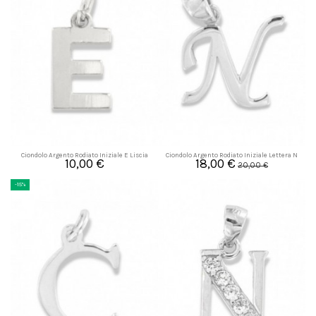
Ciondolo Argento Rodiato Iniziale E Liscia
Ciondolo Argento Rodiato Iniziale Lettera N
10,00 €
18,00 €
Liscia
20,00 €
-15%