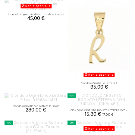
Non disponibile
Ciondolo Argento Rodiato Iniziale A Zirconi
45,00 €
Bia.
Non disponibile
Ciondolo Oro Giallo Lettera R
95,00 €
-10%
Ciondolo Oro BIanco Lettera R Liscia
230,00 €
CIONDOLO ARGENTO RODIATO LETTERA V CON
15,30 €
ZIRCONI
17,00 €
-10%
-20%
Non disponibile