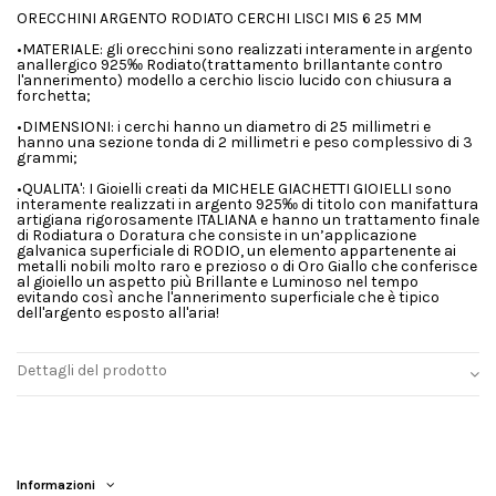
ORECCHINI ARGENTO RODIATO CERCHI LISCI MIS 6 25 MM
•MATERIALE: gli orecchini sono realizzati interamente in argento
anallergico 925‰ Rodiato(trattamento brillantante contro
l'annerimento) modello a cerchio liscio lucido con chiusura a
forchetta;
•DIMENSIONI: i cerchi hanno un diametro di 25 millimetri e
hanno una sezione tonda di 2 millimetri e peso complessivo di 3
grammi;
•QUALITA': I Gioielli creati da MICHELE GIACHETTI GIOIELLI sono
interamente realizzati in argento 925‰ di titolo con manifattura
artigiana rigorosamente ITALIANA e hanno un trattamento finale
di Rodiatura o Doratura che consiste in un’applicazione
galvanica superficiale di RODIO, un elemento appartenente ai
metalli nobili molto raro e prezioso o di Oro Giallo che conferisce
al gioiello un aspetto più Brillante e Luminoso nel tempo
evitando così anche l'annerimento superficiale che è tipico
dell'argento esposto all'aria!
Dettagli del prodotto
Informazioni