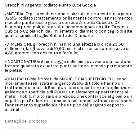
Orecchini Argento Rodiato Punto Luce Goccia
•MATERIALE: gli orecchini sono realizzati interamente in argento
925‰ Rodiato (trattamento brillantante contro l'annerimento)
modello punto luce a goccia con due Zirconia Cubica o CZ
bianchi principali, a loro volta accompagnati da altri Zirconia
Cubica o CZ bianchi da 1 millimetro di diametro con taglio di alta
qualità simile al taglio Brillante del Diamante;
•DIMENSIONI: gli orecchini hanno una altezza di circa 23,50
millimetri, larghezza è di 10,60 millimetri e peso complessivo di
4,30 grammi con chiusura a farfalla;
•INCASTONATURA: il montaggio delle pietre avviene con castone
fresato quadrato e quattro punte serrano in modo permanente
le pietre;
•QUALITA': I Gioielli creati da MICHELE GIACHETTI GIOIELLI sono
interamente realizzati in argento 925‰ di titolo e hanno un
trattamento finale di Rodiatura che consiste in un’applicazione
galvanica superficiale di RODIO, un elemento appartenente ai
metalli nobili, molto raro e prezioso che conferisce al gioiello un
aspetto più Brillante e Luminoso nel tempo evitando così anche
l'annerimento superficiale che è tipico dell'argento esposto
all'aria!
Dettagli del prodotto