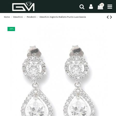
0
Home
Orecchini
Pendenti
Orecchini Argento Rodiato Punto Luce Goccia
-24%