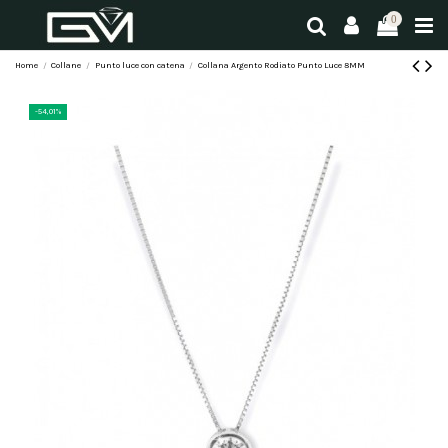
0
Home
Collane
Punto luce con catena
Collana Argento Rodiato Punto Luce 8MM
-54,01%