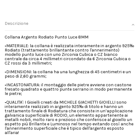
Descrizione
Collana Argento Rodiato Punto Luce 8MM
•MATERIALE: la collana è realizzata interamente in argento 925‰
Rodiato (trattamento brillantante contro l'annerimento)
modello punto luce con uno Zirconia Cubica o CZ bianco
centrale da circa 4 millimetri circondato da 6 Zirconia Cubica o
CZ rossi da 3 millimetri;
•DIMENSIONI: la collana ha una lunghezza di 45 centimetri e un
peso di 2,60 grammi;
•INCASTONATURA: il montaggio delle pietre avviene con castone
fresato quadrato e quattro punte serrano in modo permanente
le pietre;
•QUALITA': I Gioielli creati da MICHELE GIACHETTI GIOIELLI sono
interamente realizzati in argento 925‰ di titolo e hanno un
trattamento finale di Rodiatura che consiste in un’applicazione
galvanica superficiale di RODIO, un elemento appartenente ai
metalli nobili, molto raro e prezioso che conferisce al gioiello un
aspetto più Brillante e Luminoso nel tempo evitando così anche
l'annerimento superficiale che è tipico dell'argento esposto
all'aria!