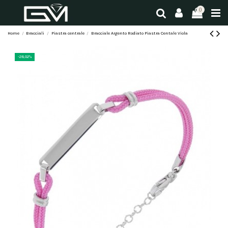
0
Home
Bracciali
Piastra centrale
Bracciale Argento Rodiato Piastra Centale Viola
-28,02%