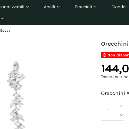
sonalizzabili
Anelli
Bracciali
Ciondoli
i Sposa
Orecchini
Non dispon
144,
Tasse incluse
Orecchini 