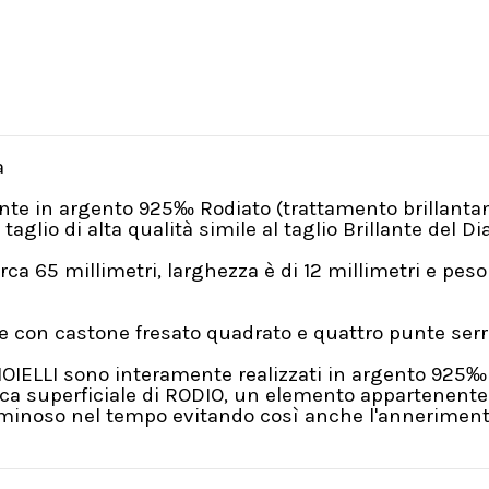
a
mente in argento 925‰ Rodiato (trattamento brillant
taglio di alta qualità simile al taglio Brillante del D
irca 65 millimetri, larghezza è di 12 millimetri e p
e con castone fresato quadrato e quattro punte ser
GIOIELLI sono interamente realizzati in argento 925‰ 
a superficiale di RODIO, un elemento appartenente a
Luminoso nel tempo evitando così anche l'annerimento