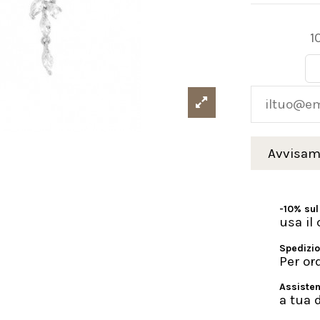
1
-10% sul
usa i
Spedizio
Per or
Assisten
a tua 