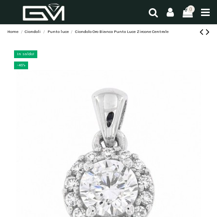
0
Home
Ciondoli
Punto luce
Ciondolo Oro Bianco Punto Luce Zircone Centrale
In saldo!
-45%