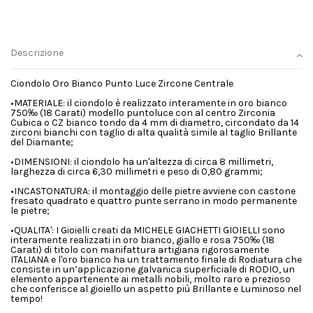
Descrizione
Ciondolo Oro Bianco Punto Luce Zircone Centrale
•MATERIALE: il ciondolo è realizzato interamente in oro bianco
750‰ (18 Carati) modello puntoluce con al centro Zirconia
Cubica o CZ bianco tondo da 4 mm di diametro, circondato da 14
zirconi bianchi con taglio di alta qualità simile al taglio Brillante
del Diamante;
•DIMENSIONI: il ciondolo ha un'altezza di circa 8 millimetri,
larghezza di circa 6,30 millimetri e peso di 0,80 grammi;
•INCASTONATURA: il montaggio delle pietre avviene con castone
fresato quadrato e quattro punte serrano in modo permanente
le pietre;
•QUALITA': I Gioielli creati da MICHELE GIACHETTI GIOIELLI sono
interamente realizzati in oro bianco, giallo e rosa 750‰ (18
Carati) di titolo con manifattura artigiana rigorosamente
ITALIANA e l'oro bianco ha un trattamento finale di Rodiatura che
consiste in un’applicazione galvanica superficiale di RODIO, un
elemento appartenente ai metalli nobili, molto raro e prezioso
che conferisce al gioiello un aspetto più Brillante e Luminoso nel
tempo!