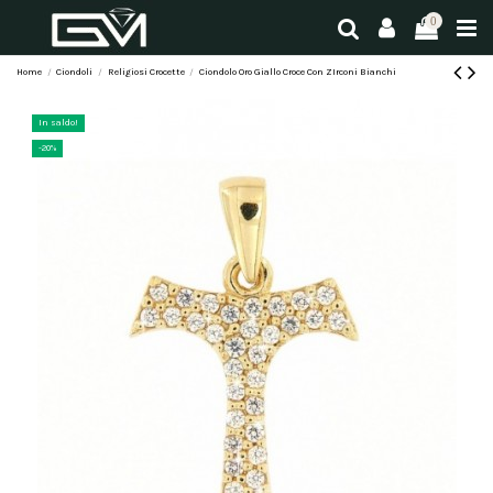
0
Home
Ciondoli
Religiosi Crocette
Ciondolo Oro Giallo Croce Con ZIrconi Bianchi
In saldo!
-20%