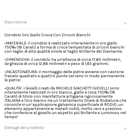
Descrizione
Ciondolo Oro Giallo Croce Con ZIrconi Bianchi
•MATERIALE: il ciondolo è realizzato interamente in oro giallo
750‰ (18 Carati) a forma di croce tempestata di zirconi bianchi
con taglio di alta qualità simile al taglio Brillante del Diamante;
•DIMENSIONI: il ciondolo ha un'altezza di circa 17,60 millimetri,
larghezza di circa 12,86 millimetri e peso di 1,65 grammi;
•INCASTONATURA: il montaggio delle pietre avviene con castone
fresato quadrato e quattro punte serrano in modo permanente
le pietre;
•QUALITA': I Gioielli creati da MICHELE GIACHETTI GIOIELLI sono
interamente realizzati in oro bianco, giallo e rosa 750‰ (18
Carati) di titolo con manifattura artigiana rigorosamente
ITALIANA e l'oro bianco ha un trattamento finale di Rodiatura che
consiste in un’applicazione galvanica superficiale di RODIO, un
elemento appartenente ai metalli nobili, molto raro e prezioso
che conferisce al gioiello un aspetto più Brillante e Luminoso nel
tempo!
Dettagli del prodotto