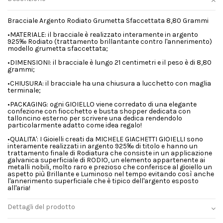
Bracciale Argento Rodiato Grumetta Sfaccettata 8,80 Grammi
•MATERIALE: il bracciale è realizzato interamente in argento
925‰ Rodiato (trattamento brillantante contro l'annerimento)
modello grumetta sfaccettata;
•DIMENSIONI: il bracciale è lungo 21 centimetri e il peso è di 8,80
grammi;
•CHIUSURA: il bracciale ha una chiusura a lucchetto con maglia
terminale;
•PACKAGING: ogni GIOIELLO viene corredato di una elegante
confezione con fiocchetto e busta shopper dedicata con
talloncino esterno per scrivere una dedica rendendolo
particolarmente adatto come idea regalo!
•QUALITA': I Gioielli creati da MICHELE GIACHETTI GIOIELLI sono
interamente realizzati in argento 925‰ di titolo e hanno un
trattamento finale di Rodiatura che consiste in un applicazione
galvanica superficiale di RODIO, un elemento appartenente ai
metalli nobili, molto raro e prezioso che conferisce al gioiello un
aspetto più Brillante e Luminoso nel tempo evitando così anche
l'annerimento superficiale che è tipico dell'argento esposto
all'aria!
Dettagli del prodotto