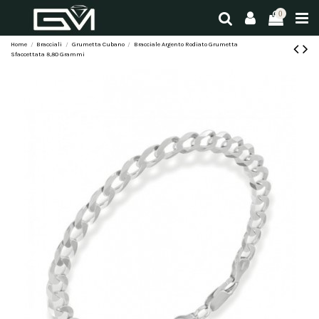
0
Home
Bracciali
Grumetta Cubano
Bracciale Argento Rodiato Grumetta
Sfaccettata 8,80 Grammi