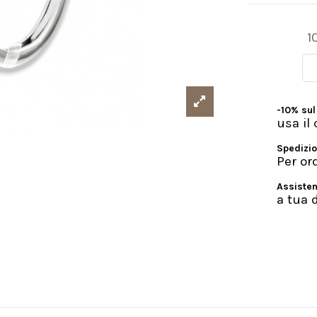
1
-10% sul
usa i
Spedizio
Per or
Assisten
a tua 