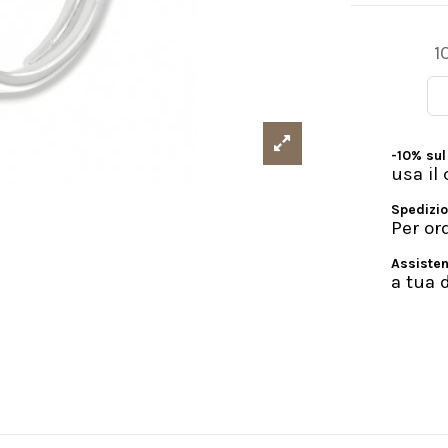
1
-10% sul
usa i
Spedizio
Per or
Assisten
a tua 