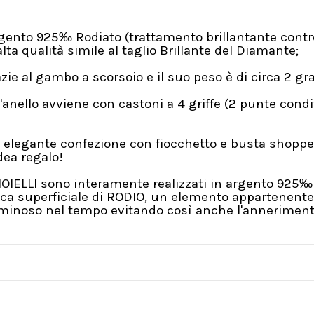
argento 925‰ Rodiato (trattamento brillantante con
lta qualità simile al taglio Brillante del Diamante;
azie al gambo a scorsoio e il suo peso è di circa 2 g
anello avviene con castoni a 4 griffe (2 punte condi
 elegante confezione con fiocchetto e busta shopper
ea regalo!
GIOIELLI sono interamente realizzati in argento 925‰ 
a superficiale di RODIO, un elemento appartenente a
Luminoso nel tempo evitando così anche l'annerimento