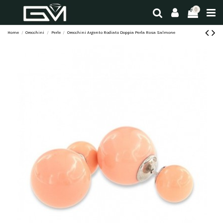
0
Home
Orecchini
Perle
Orecchini Argento Rodiato Doppia Perla Rosa Salmone