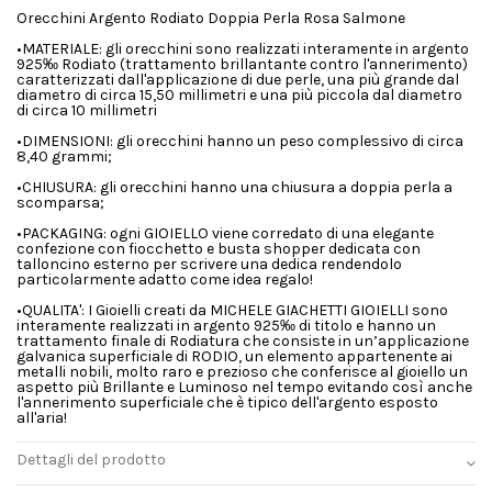
Orecchini Argento Rodiato Doppia Perla Rosa Salmone
•MATERIALE: gli orecchini sono realizzati interamente in argento
925‰ Rodiato (trattamento brillantante contro l'annerimento)
caratterizzati dall'applicazione di due perle, una più grande dal
diametro di circa 15,50 millimetri e una più piccola dal diametro
di circa 10 millimetri
•DIMENSIONI: gli orecchini hanno un peso complessivo di circa
8,40 grammi;
•CHIUSURA: gli orecchini hanno una chiusura a doppia perla a
scomparsa;
•PACKAGING: ogni GIOIELLO viene corredato di una elegante
confezione con fiocchetto e busta shopper dedicata con
talloncino esterno per scrivere una dedica rendendolo
particolarmente adatto come idea regalo!
•QUALITA': I Gioielli creati da MICHELE GIACHETTI GIOIELLI sono
interamente realizzati in argento 925‰ di titolo e hanno un
trattamento finale di Rodiatura che consiste in un’applicazione
galvanica superficiale di RODIO, un elemento appartenente ai
metalli nobili, molto raro e prezioso che conferisce al gioiello un
aspetto più Brillante e Luminoso nel tempo evitando così anche
l'annerimento superficiale che è tipico dell'argento esposto
all'aria!
Dettagli del prodotto