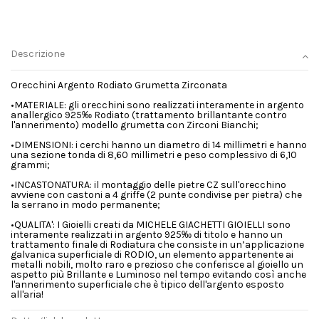
Descrizione
Orecchini Argento Rodiato Grumetta Zirconata
•MATERIALE: gli orecchini sono realizzati interamente in argento
anallergico 925‰ Rodiato (trattamento brillantante contro
l'annerimento) modello grumetta con Zirconi Bianchi;
•DIMENSIONI: i cerchi hanno un diametro di 14 millimetri e hanno
una sezione tonda di 8,60 millimetri e peso complessivo di 6,10
grammi;
•INCASTONATURA: il montaggio delle pietre CZ sull'orecchino
avviene con castoni a 4 griffe (2 punte condivise per pietra) che
la serrano in modo permanente;
•QUALITA': I Gioielli creati da MICHELE GIACHETTI GIOIELLI sono
interamente realizzati in argento 925‰ di titolo e hanno un
trattamento finale di Rodiatura che consiste in un’applicazione
galvanica superficiale di RODIO, un elemento appartenente ai
metalli nobili, molto raro e prezioso che conferisce al gioiello un
aspetto più Brillante e Luminoso nel tempo evitando così anche
l'annerimento superficiale che è tipico dell'argento esposto
all'aria!