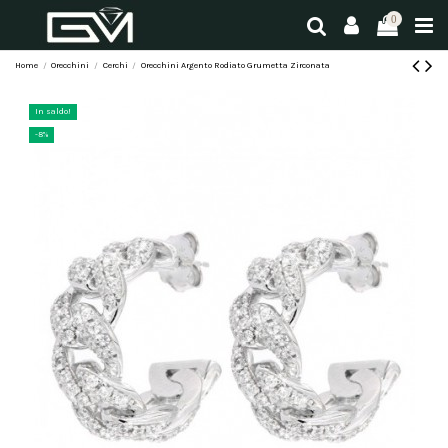
0
Home
Orecchini
Cerchi
Orecchini Argento Rodiato Grumetta Zirconata
In saldo!
-8%