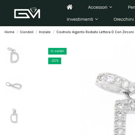
Accessori
Per
Investimenti
Orecchini
Home
Ciondoli
Iniziale
Ciodnolo Argento Rodiato Lettera D Con Zirconi
In saldo!
-20%