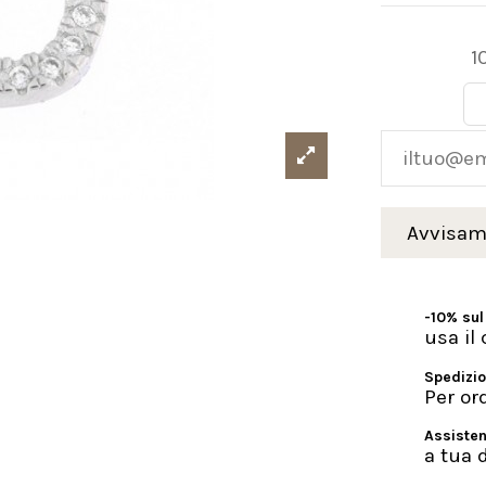
1
-10% sul
usa i
Spedizio
Per or
Assisten
a tua 