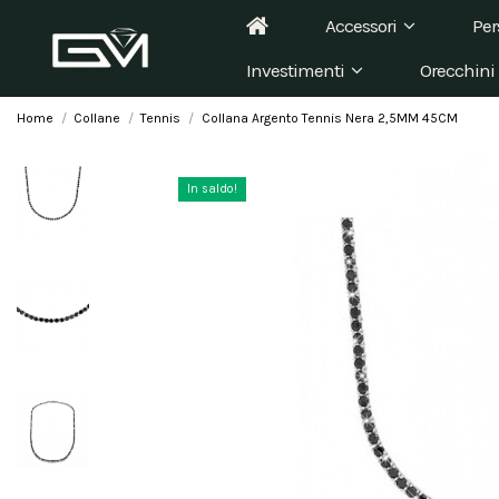
Accessori
Per
Investimenti
Orecchini
Home
Collane
Tennis
Collana Argento Tennis Nera 2,5MM 45CM
In saldo!