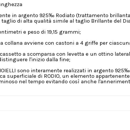
lunghezza
mente in argento 925‰ Rodiato (trattamento brillant
taglio di alta qualità simile al taglio Brillante del D
ntimetri e peso di 19,15 grammi;
a collana avviene con castoni a 4 griffe per ciasc
cassetto a scomparsa con levetta e un ottino lateral
inguere l'inizio dalla fine;
GIOIELLI sono interamente realizzati in argento 925‰ 
a superficiale di RODIO, un elemento appartenente a
Luminoso nel tempo evitando così anche l'annerimento