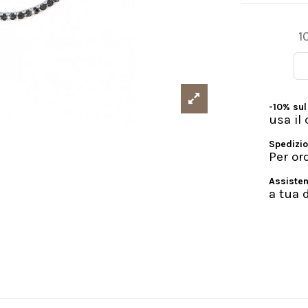
1
-10% sul
usa i
Spedizio
Per or
Assisten
a tua 