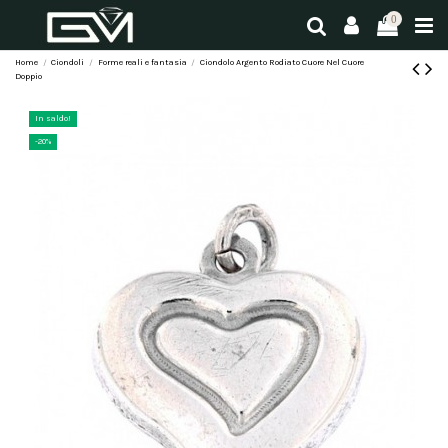
0
Home
Ciondoli
Forme reali e fantasia
Ciondolo Argento Rodiato Cuore Nel Cuore
Doppio
In saldo!
-20%