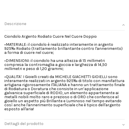
Descrizione
Ciondolo Argento Rodiato Cuore Nel Cuore Doppio
•MATERIALE: il ciondolo è realizzato interamente in argento
925‰ Rodiato (trattamento brillantante contro l'annerimento)
a forma di cuore nel cuore;
•DIMENSIONI: il ciondolo ha una altezza di 15 millimetri
compresa la contromaglia a goccia e larghezza di 14,50
millimetri e peso di 1,20 grammi;
•QUALITA': I Gioielli creati da MICHELE GIACHETTI GIOIELLI sono
interamente realizzati in argento 925‰ di titolo con manifattura
artigiana rigorosamente ITALIANA e hanno un trattamento finale
di Rodiatura o Doratura che consiste in un’applicazione
galvanica superficiale di RODIO, un elemento appartenente ai
metalli nobili molto raro e prezioso o di ORO che conferisce al
gioiello un aspetto più Brillante e Luminoso nel tempo evitando
così anche l'annerimento superficiale che è tipico dell'argento
esposto all'aria!
Dettagli del prodotto