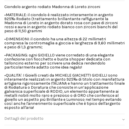
Ciondolo argento rodiato Madonna di Loreto zirconi
•MATERIALE: il ciondolo è realizzato interamente in argento
925‰ Rodiato (trattamento brillantante raffigurante la
Madonna di Loreto in argento dorato rosa con pave di zirconi
rossi e aura in argento rodiato bianco con zirconi bianchi del
peso di 11,50 grammi
•DIMENSIONI: il ciondolo ha una altezza di 22 millimetri
compresa la contromaglia a goccia e larghezza di 9,60 millimetri
e peso di 1,3 grammi;
•PACKAGING: ogni GIOIELLO viene corredato di una elegante
confezione con fiocchetto e busta shopper dedicata con
talloncino esterno per scrivere una dedica rendendolo
particolarmente adatto come idea regalo!
•QUALITA': I Gioielli creati da MICHELE GIACHETTI GIOIELLI sono
interamente realizzati in argento 925‰ di titolo con manifattura
artigiana rigorosamente ITALIANA e hanno un trattamento finale
di Rodiatura o Doratura che consiste in un’applicazione
galvanica superficiale di RODIO, un elemento appartenente ai
metalli nobili molto raro e prezioso o di ORO che conferisce al
gioiello un aspetto più Brillante e Luminoso nel tempo evitando
così anche l'annerimento superficiale che è tipico dell'argento
esposto all'aria!
Dettagli del prodotto