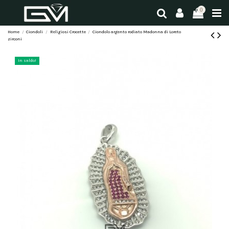
0
Home
Ciondoli
Religiosi Crocette
Ciondolo argento rodiato Madonna di Loreto
zirconi
In saldo!