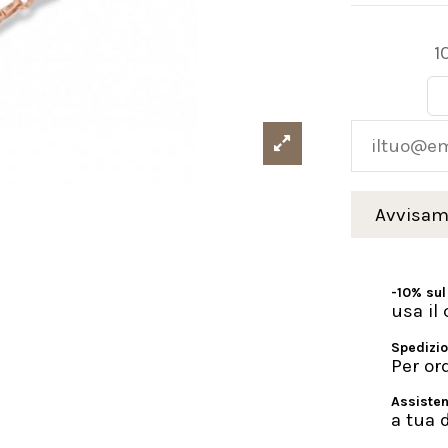
1
-10% sul
usa i
Spedizio
Per or
Assisten
a tua 