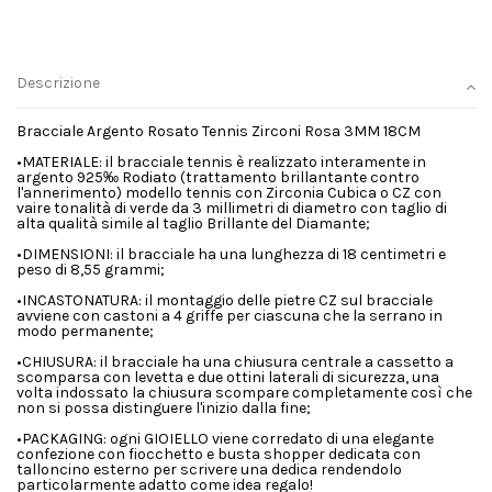
Descrizione
Bracciale Argento Rosato Tennis Zirconi Rosa 3MM 18CM
•MATERIALE: il bracciale tennis è realizzato interamente in
argento 925‰ Rodiato (trattamento brillantante contro
l'annerimento) modello tennis con Zirconia Cubica o CZ con
vaire tonalità di verde da 3 millimetri di diametro con taglio di
alta qualità simile al taglio Brillante del Diamante;
•DIMENSIONI: il bracciale ha una lunghezza di 18 centimetri e
peso di 8,55 grammi;
•INCASTONATURA: il montaggio delle pietre CZ sul bracciale
avviene con castoni a 4 griffe per ciascuna che la serrano in
modo permanente;
•CHIUSURA: il bracciale ha una chiusura centrale a cassetto a
scomparsa con levetta e due ottini laterali di sicurezza, una
volta indossato la chiusura scompare completamente così che
non si possa distinguere l'inizio dalla fine;
•PACKAGING: ogni GIOIELLO viene corredato di una elegante
confezione con fiocchetto e busta shopper dedicata con
talloncino esterno per scrivere una dedica rendendolo
particolarmente adatto come idea regalo!