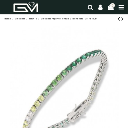
0
Home
Bracciali
Tennis
Bracciale Argento Tennis Zirconi Verdi 3MM 18CM