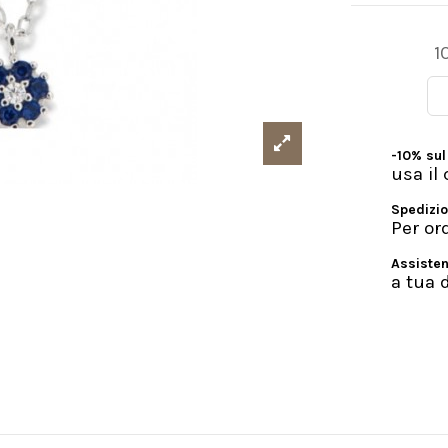
1
-10% sul
usa i
Spedizio
Per or
Assisten
a tua 