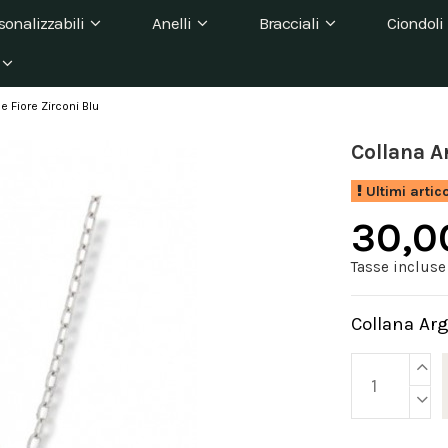
sonalizzabili
Anelli
Bracciali
Ciondoli
 Fiore Zirconi Blu
Collana A
Ultimi artic
30,0
Tasse incluse
Collana Ar