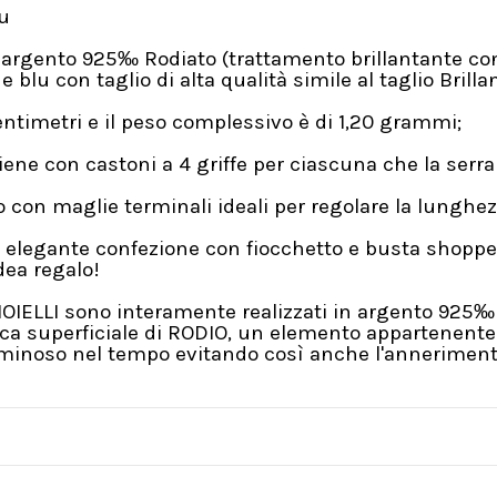
lu
n argento 925‰ Rodiato (trattamento brillantante co
e blu con taglio di alta qualità simile al taglio Brill
ntimetri e il peso complessivo è di 1,20 grammi;
iene con castoni a 4 griffe per ciascuna che la ser
 con maglie terminali ideali per regolare la lunghez
 elegante confezione con fiocchetto e busta shopper
ea regalo!
GIOIELLI sono interamente realizzati in argento 925‰ 
a superficiale di RODIO, un elemento appartenente a
Luminoso nel tempo evitando così anche l'annerimento