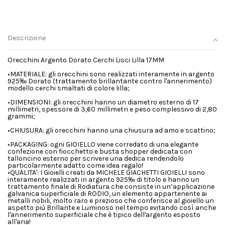
Descrizione
Orecchini Argento Dorato Cerchi Lisci Lilla 17MM
•MATERIALE: gli orecchini sono realizzati interamente in argento
925‰ Dorato (trattamento brillantante contro l'annerimento)
modello cerchi smaltati di colore lilla;
•DIMENSIONI: gli orecchini hanno un diametro esterno di 17
millimetri, spessore di 3,60 millimetri e peso complessivo di 2,80
grammi;
•CHIUSURA: gli orecchini hanno una chiusura ad amo e scattino;
•PACKAGING: ogni GIOIELLO viene corredato di una elegante
confezione con fiocchetto e busta shopper dedicata con
talloncino esterno per scrivere una dedica rendendolo
particolarmente adatto come idea regalo!
•QUALITA': I Gioielli creati da MICHELE GIACHETTI GIOIELLI sono
interamente realizzati in argento 925‰ di titolo e hanno un
trattamento finale di Rodiatura che consiste in un’applicazione
galvanica superficiale di RODIO, un elemento appartenente ai
metalli nobili, molto raro e prezioso che conferisce al gioiello un
aspetto più Brillante e Luminoso nel tempo evitando così anche
l'annerimento superficiale che è tipico dell'argento esposto
all'aria!