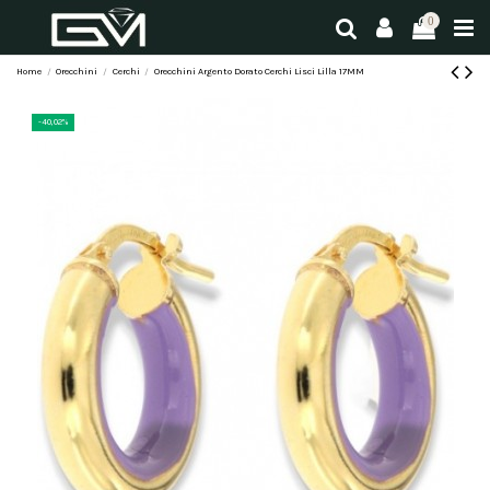
0
Home
Orecchini
Cerchi
Orecchini Argento Dorato Cerchi Lisci Lilla 17MM
-40,02%