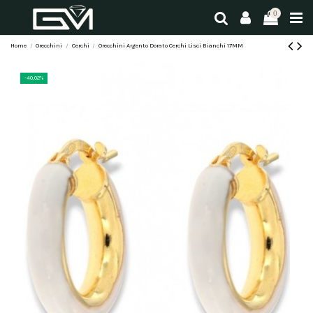
0
Home
Orecchini
Cerchi
Orecchini Argento Dorato Cerchi Lisci Bianchi 17MM
-40,02%