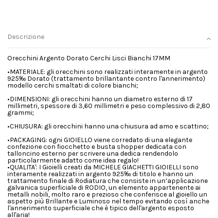
Descrizione
Orecchini Argento Dorato Cerchi Lisci Bianchi 17MM
•MATERIALE: gli orecchini sono realizzati interamente in argento
925‰ Dorato (trattamento brillantante contro l'annerimento)
modello cerchi smaltati di colore bianchi;
•DIMENSIONI: gli orecchini hanno un diametro esterno di 17
millimetri, spessore di 3,60 millimetri e peso complessivo di 2,80
grammi;
•CHIUSURA: gli orecchini hanno una chiusura ad amo e scattino;
•PACKAGING: ogni GIOIELLO viene corredato di una elegante
confezione con fiocchetto e busta shopper dedicata con
talloncino esterno per scrivere una dedica rendendolo
particolarmente adatto come idea regalo!
•QUALITA': I Gioielli creati da MICHELE GIACHETTI GIOIELLI sono
interamente realizzati in argento 925‰ di titolo e hanno un
trattamento finale di Rodiatura che consiste in un’applicazione
galvanica superficiale di RODIO, un elemento appartenente ai
metalli nobili, molto raro e prezioso che conferisce al gioiello un
aspetto più Brillante e Luminoso nel tempo evitando così anche
l'annerimento superficiale che è tipico dell'argento esposto
all'aria!