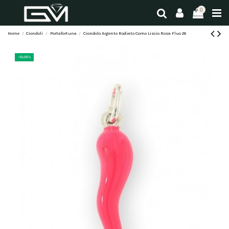
0
Home
Ciondoli
Portafortuna
Ciondolo Argento Rodiato Corno Liscio Rosa Fluo 26
-10,05%