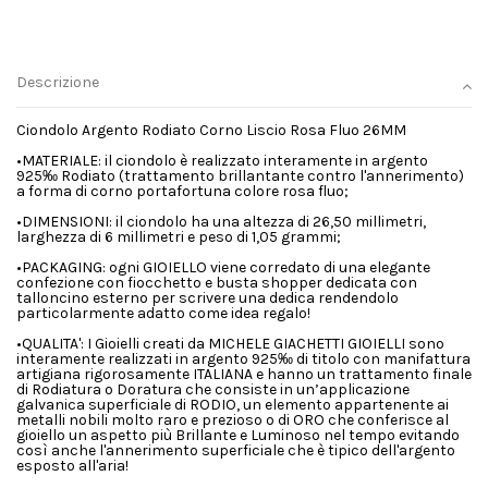
Descrizione
Ciondolo Argento Rodiato Corno Liscio Rosa Fluo 26MM
•MATERIALE: il ciondolo è realizzato interamente in argento
925‰ Rodiato (trattamento brillantante contro l'annerimento)
a forma di corno portafortuna colore rosa fluo;
•DIMENSIONI: il ciondolo ha una altezza di 26,50 millimetri,
larghezza di 6 millimetri e peso di 1,05 grammi;
•PACKAGING: ogni GIOIELLO viene corredato di una elegante
confezione con fiocchetto e busta shopper dedicata con
talloncino esterno per scrivere una dedica rendendolo
particolarmente adatto come idea regalo!
•QUALITA': I Gioielli creati da MICHELE GIACHETTI GIOIELLI sono
interamente realizzati in argento 925‰ di titolo con manifattura
artigiana rigorosamente ITALIANA e hanno un trattamento finale
di Rodiatura o Doratura che consiste in un’applicazione
galvanica superficiale di RODIO, un elemento appartenente ai
metalli nobili molto raro e prezioso o di ORO che conferisce al
gioiello un aspetto più Brillante e Luminoso nel tempo evitando
così anche l'annerimento superficiale che è tipico dell'argento
esposto all'aria!