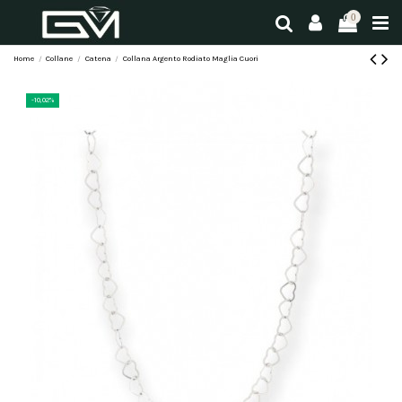
0
Home
Collane
Catena
Collana Argento Rodiato Maglia Cuori
-10,02%