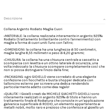
Descrizione
Collana Argento Rodiato Maglia Cuori
•MATERIALE: la collana realizzata interamente in argento 925‰
Rodiato (trattamento brillantante contro l'annerimento) con
maglie a forma di cuori uniti l'uno con l'altro;
•DIMENSIONI: la collana ha una lunghezza di 50 centimetri,
maglie larghe 8,55 millimetri e peso di 6,20 grammi;
•CHIUSURA: la collana ha una chiusura centrale a cassetto a
scomparsa con levetta e un ottino laterale di sicurezza, una
volta indossato la chiusura scompare completamente così che
non si possa distinguere l'inizio dalla fine;
•PACKAGING: ogni GIOIELLO viene corredato di una elegante
confezione con fiocchetto e busta shopper dedicata con
talloncino esterno per scrivere una dedica rendendolo
particolarmente adatto come idea regalo!
•QUALITA': I Gioielli creati da MICHELE GIACHETTI GIOIELLI sono
interamente realizzati in argento 925‰ di titolo e hanno un
trattamento finale di Rodiatura che consiste in un’applicazione
galvanica superficiale di RODIO, un elemento appartenente ai
metalli nobili, molto raro e prezioso che conferisce al gioiello un