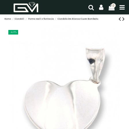
0
Home
Ciondoli
Forme reali e fantasia
Ciondolo Oro Bianco Cuore Bombato
-4,17%