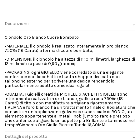
Descrizione
Ciondolo Oro Bianco Cuore Bombato
•MATERIALE: il ciondolo è realizzato interamente in oro bianco
750‰ (18 Carati) a forma di cuore bombato;
•DIMENSIONI: il ciondolo ha altezza di 11,10 millimetri, larghezza di
12 millimetri e peso di 0,90 grammi;
•PACKAGING: ogni GIOIELLO viene corredato di una elegante
confezione con fiocchetto e busta shopper dedicata con
talloncino esterno per scrivere una dedica rendendolo
particolarmente adatto come idea regalo!
•QUALITA': I Gioielli creati da MICHELE GIACHETTI GIOIELLI sono
interamente realizzati in oro bianco, giallo e rosa 750‰ (18
Carati) di titolo con manifattura artigiana rigorosamente
ITALIANA e l'oro bianco ha un trattamento finale di Rodiatura che
consiste in un’applicazione galvanica superficiale di RODIO, un
elemento appartenente ai metalli nobili, molto raro e prezioso
che conferisce al gioiello un aspetto più Brillante e Luminoso nel
tempo!Ciondolo Oro Giallo Piastra Tonda 16,30MM
Dettagli del prodotto