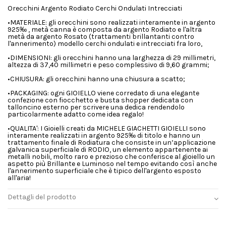
Orecchini Argento Rodiato Cerchi Ondulati Intrecciati
•MATERIALE: gli orecchini sono realizzati interamente in argento
925‰ , metà canna è composta da argento Rodiato e l'altra
metà da argento Rosato (trattamenti brillantanti contro
l'annerimento) modello cerchi ondulati e intrecciati fra loro,
•DIMENSIONI: gli orecchini hanno una larghezza di 29 millimetri,
altezza di 37,40 millimetri e peso complessivo di 9,60 grammi;
•CHIUSURA: gli orecchini hanno una chiusura a scatto;
•PACKAGING: ogni GIOIELLO viene corredato di una elegante
confezione con fiocchetto e busta shopper dedicata con
talloncino esterno per scrivere una dedica rendendolo
particolarmente adatto come idea regalo!
•QUALITA': I Gioielli creati da MICHELE GIACHETTI GIOIELLI sono
interamente realizzati in argento 925‰ di titolo e hanno un
trattamento finale di Rodiatura che consiste in un’applicazione
galvanica superficiale di RODIO, un elemento appartenente ai
metalli nobili, molto raro e prezioso che conferisce al gioiello un
aspetto più Brillante e Luminoso nel tempo evitando così anche
l'annerimento superficiale che è tipico dell'argento esposto
all'aria!
Dettagli del prodotto