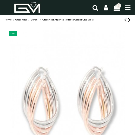
0
Home
Orecchini
Cerchi
Orecchini Argento Rodiato Cerchi Ondulati
-37%