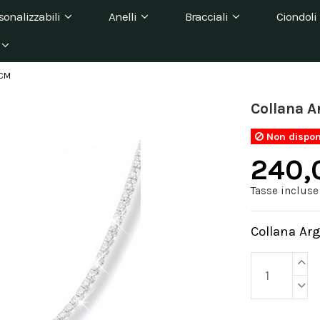
sonalizzabili
Anelli
Bracciali
Ciondoli
0CM
Collana A
Non dispon
240,
Tasse incluse
Collana Ar