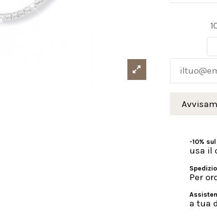
1
-10% sul
usa i
Spedizio
Per or
Assisten
a tua 