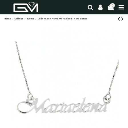
0
Home
Collane
Nome
Collana con nome Mariaelena in oro bianco