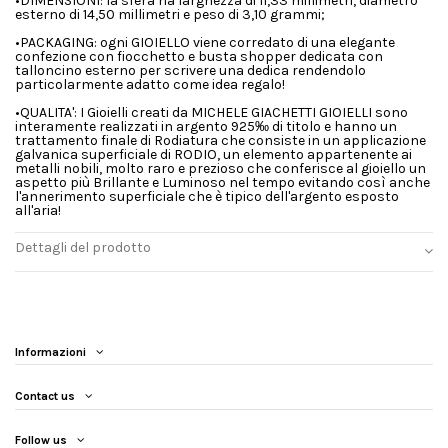
•DIMENSIONI: la sfera ha larghezza di 11,33 millimetri, diametro
esterno di 14,50 millimetri e peso di 3,10 grammi;
•PACKAGING: ogni GIOIELLO viene corredato di una elegante
confezione con fiocchetto e busta shopper dedicata con
talloncino esterno per scrivere una dedica rendendolo
particolarmente adatto come idea regalo!
•QUALITA': I Gioielli creati da MICHELE GIACHETTI GIOIELLI sono
interamente realizzati in argento 925‰ di titolo e hanno un
trattamento finale di Rodiatura che consiste in un applicazione
galvanica superficiale di RODIO, un elemento appartenente ai
metalli nobili, molto raro e prezioso che conferisce al gioiello un
aspetto più Brillante e Luminoso nel tempo evitando così anche
l'annerimento superficiale che è tipico dell'argento esposto
all'aria!
Dettagli del prodotto
Informazioni
Contact us
Follow us