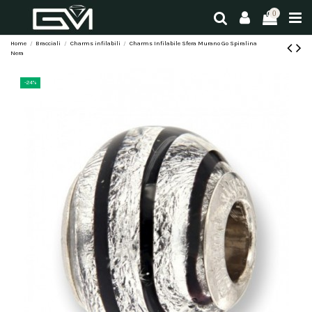
0
Home
Bracciali
Charms infilabili
Charms Infilabile Sfera Murano Go Spiralina
Nera
-24%