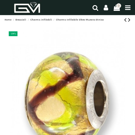
0
Home
Bracciali
Charms infilabili
Charms Infilabile Sfera Murano Etnico
-24%