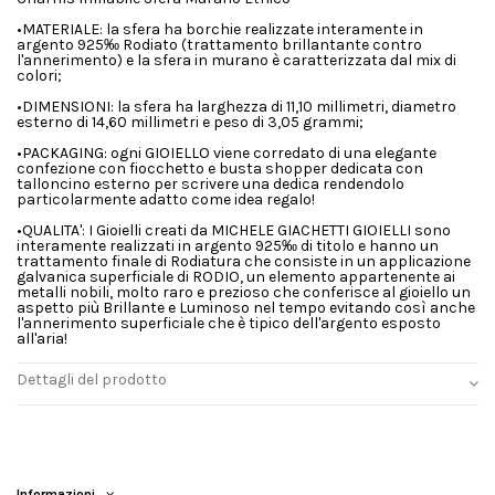
•MATERIALE: la sfera ha borchie realizzate interamente in
argento 925‰ Rodiato (trattamento brillantante contro
l'annerimento) e la sfera in murano è caratterizzata dal mix di
colori;
•DIMENSIONI: la sfera ha larghezza di 11,10 millimetri, diametro
esterno di 14,60 millimetri e peso di 3,05 grammi;
•PACKAGING: ogni GIOIELLO viene corredato di una elegante
confezione con fiocchetto e busta shopper dedicata con
talloncino esterno per scrivere una dedica rendendolo
particolarmente adatto come idea regalo!
•QUALITA': I Gioielli creati da MICHELE GIACHETTI GIOIELLI sono
interamente realizzati in argento 925‰ di titolo e hanno un
trattamento finale di Rodiatura che consiste in un applicazione
galvanica superficiale di RODIO, un elemento appartenente ai
metalli nobili, molto raro e prezioso che conferisce al gioiello un
aspetto più Brillante e Luminoso nel tempo evitando così anche
l'annerimento superficiale che è tipico dell'argento esposto
all'aria!
Dettagli del prodotto
Informazioni