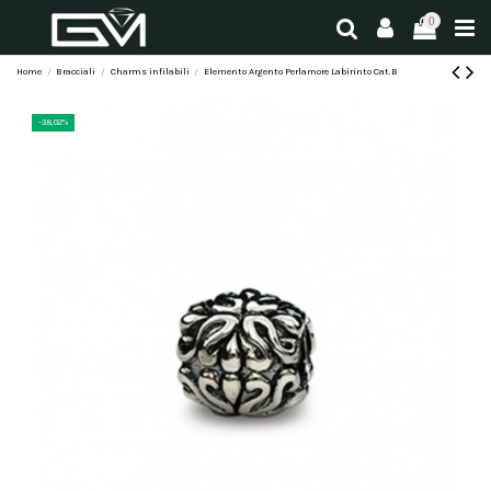
0
Home
Bracciali
Charms infilabili
Elemento Argento Perlamore Labirinto Cat.B
-38,02%