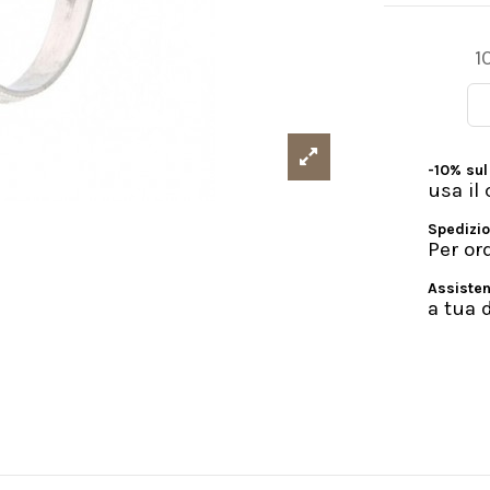
1
-10% sul
usa i
Spedizio
Per or
Assisten
a tua 