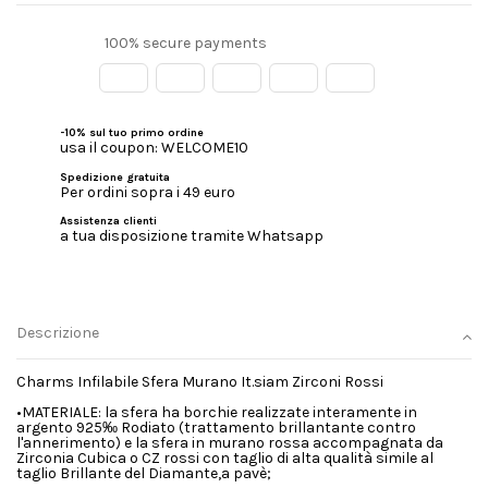
100% secure payments
-10% sul tuo primo ordine
usa il coupon: WELCOME10
Spedizione gratuita
Per ordini sopra i 49 euro
Assistenza clienti
a tua disposizione tramite Whatsapp
Descrizione
Charms Infilabile Sfera Murano It.siam Zirconi Rossi
•MATERIALE: la sfera ha borchie realizzate interamente in
argento 925‰ Rodiato (trattamento brillantante contro
l'annerimento) e la sfera in murano rossa accompagnata da
Zirconia Cubica o CZ rossi con taglio di alta qualità simile al
taglio Brillante del Diamante,a pavè;