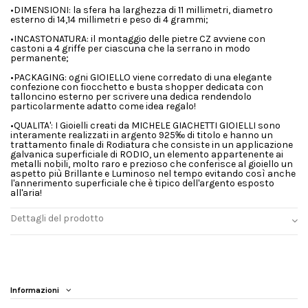
•DIMENSIONI: la sfera ha larghezza di 11 millimetri, diametro
esterno di 14,14 millimetri e peso di 4 grammi;
•INCASTONATURA: il montaggio delle pietre CZ avviene con
castoni a 4 griffe per ciascuna che la serrano in modo
permanente;
•PACKAGING: ogni GIOIELLO viene corredato di una elegante
confezione con fiocchetto e busta shopper dedicata con
talloncino esterno per scrivere una dedica rendendolo
particolarmente adatto come idea regalo!
•QUALITA': I Gioielli creati da MICHELE GIACHETTI GIOIELLI sono
interamente realizzati in argento 925‰ di titolo e hanno un
trattamento finale di Rodiatura che consiste in un applicazione
galvanica superficiale di RODIO, un elemento appartenente ai
metalli nobili, molto raro e prezioso che conferisce al gioiello un
aspetto più Brillante e Luminoso nel tempo evitando così anche
l'annerimento superficiale che è tipico dell'argento esposto
all'aria!
Dettagli del prodotto
Informazioni