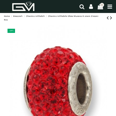
0
Home
Bracciali
Charms infilabili
Charms Infilabile Sfera Murano It.siam Zirconi
Ros
-24%