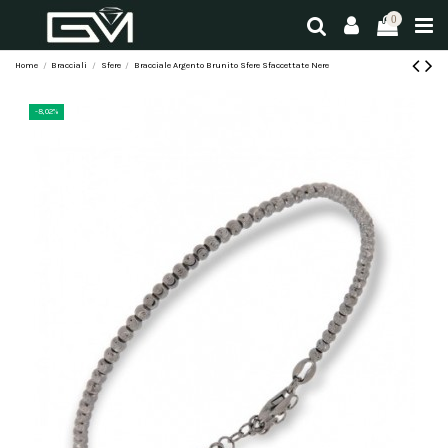
0
Home
Bracciali
Sfere
Bracciale Argento Brunito Sfere Sfaccettate Nere
-8,02%