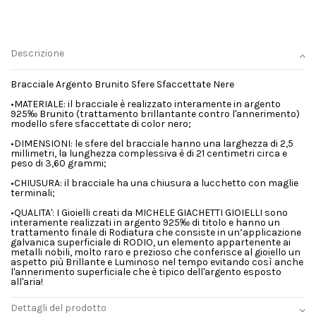
Descrizione
Bracciale Argento Brunito Sfere Sfaccettate Nere
•MATERIALE: il bracciale è realizzato interamente in argento
925‰ Brunito (trattamento brillantante contro l'annerimento)
modello sfere sfaccettate di color nero;
•DIMENSIONI: le sfere del bracciale hanno una larghezza di 2,5
millimetri, la lunghezza complessiva è di 21 centimetri circa e
peso di 3,60 grammi;
•CHIUSURA: il bracciale ha una chiusura a lucchetto con maglie
terminali;
•QUALITA': I Gioielli creati da MICHELE GIACHETTI GIOIELLI sono
interamente realizzati in argento 925‰ di titolo e hanno un
trattamento finale di Rodiatura che consiste in un’applicazione
galvanica superficiale di RODIO, un elemento appartenente ai
metalli nobili, molto raro e prezioso che conferisce al gioiello un
aspetto più Brillante e Luminoso nel tempo evitando così anche
l'annerimento superficiale che è tipico dell'argento esposto
all'aria!
Dettagli del prodotto